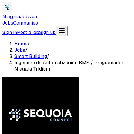
NiagaraJobs.ca
Jobs
Companies
Sign in
Post a job
Sign up
Home
/
Jobs
/
Smart Building
/
Ingeniero de Automatización BMS / Programador
Niagara Tridium